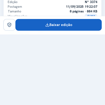
Edição
Nº 3374
Postagem
11/09/2025 19:22:07
Tamanho
8 páginas · 884 KB
Visualizações
323
Baixar edição
Certificado digital
ICP-Brasil
Titular
MUNICIPIO DE GRANDES RIOS
CPF/CNPJ
75741348000139
Expedidora
Secretaria da Receita Federal do Brasil - RFB
Certificadora
ICP-Brasil
Expedição
14/01/2025
Validade
14/01/2026
Carimbo de tempo
Emissor
Autoridade Certificadora do SERPROACF TIMESTAMPING
Data do carimbo
11/09/2025 19:22:04