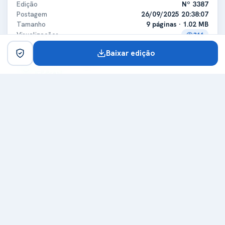
Edição
Nº 3387
Postagem
26/09/2025 20:38:07
Tamanho
9 páginas · 1.02 MB
Visualizações
366
Baixar edição
Certificado digital
ICP-Brasil
Titular
MUNICIPIO DE GRANDES RIOS
CPF/CNPJ
75741348000139
Expedidora
Secretaria da Receita Federal do Brasil - RFB
Certificadora
ICP-Brasil
Expedição
14/01/2025
Validade
14/01/2026
Carimbo de tempo
Emissor
Autoridade Certificadora do SERPROACF TIMESTAMPING
Data do carimbo
26/09/2025 20:37:58