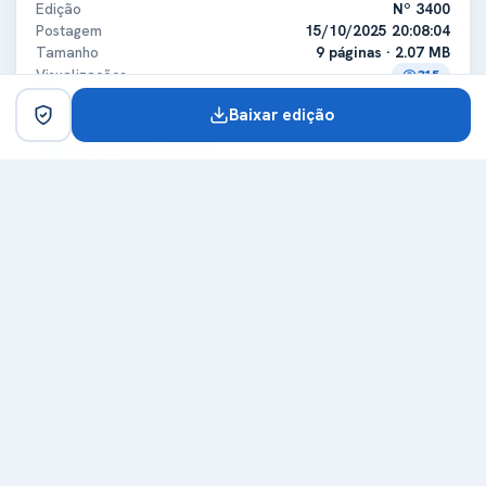
Edição
Nº 3400
Postagem
15/10/2025 20:08:04
Tamanho
9 páginas · 2.07 MB
Visualizações
315
Baixar edição
Certificado digital
ICP-Brasil
Titular
MUNICIPIO DE GRANDES RIOS
CPF/CNPJ
75741348000139
Expedidora
Secretaria da Receita Federal do Brasil - RFB
Certificadora
ICP-Brasil
Expedição
14/01/2025
Validade
14/01/2026
Carimbo de tempo
Emissor
Autoridade Certificadora do SERPROACF TIMESTAMPING
Data do carimbo
15/10/2025 20:07:43