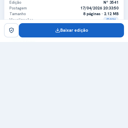
Edição
Nº 3541
Postagem
17/04/2026 20:33:50
Tamanho
8 páginas · 2.12 MB
Visualizações
236
Baixar edição
Certificado digital
ICP-Brasil
Titular
MUNICIPIO DE GRANDES RIOS
CPF/CNPJ
75741348000139
Expedidora
Secretaria da Receita Federal do Brasil - RFB
Certificadora
ICP-Brasil
Expedição
29/12/2025
Validade
29/12/2026
Carimbo de tempo
Emissor
Autoridade Certificadora do SERPROACF TIMESTAMPING
Data do carimbo
17/04/2026 20:33:27