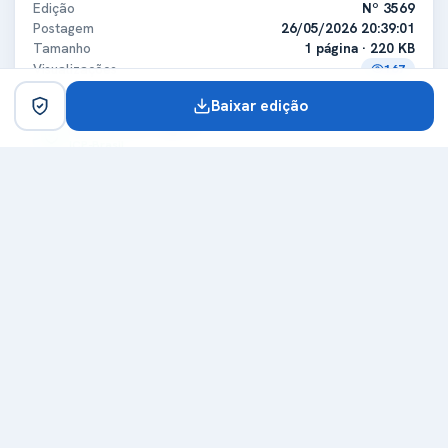
Edição
Nº 3569
Postagem
26/05/2026 20:39:01
Tamanho
1 página · 220 KB
Visualizações
167
Baixar edição
Certificado digital
ICP-Brasil
Titular
MUNICIPIO DE GRANDES RIOS
CPF/CNPJ
75741348000139
Expedidora
Secretaria da Receita Federal do Brasil - RFB
Certificadora
ICP-Brasil
Expedição
29/12/2025
Validade
29/12/2026
Carimbo de tempo
Emissor
Autoridade Certificadora do SERPROACF TIMESTAMPING
Data do carimbo
26/05/2026 20:37:00