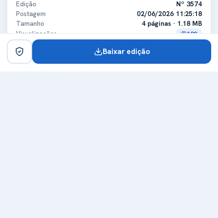
Edição
Nº 3574
Postagem
02/06/2026 11:25:18
Tamanho
4 páginas · 1.18 MB
Visualizações
190
Baixar edição
Certificado digital
ICP-Brasil
Titular
MUNICIPIO DE GRANDES RIOS
CPF/CNPJ
75741348000139
Expedidora
Secretaria da Receita Federal do Brasil - RFB
Certificadora
ICP-Brasil
Expedição
29/12/2025
Validade
29/12/2026
Carimbo de tempo
Emissor
Autoridade Certificadora do SERPROACF TIMESTAMPING
Data do carimbo
02/06/2026 11:25:04