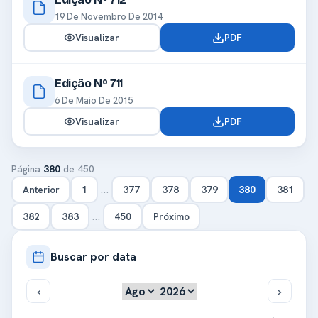
19 De Novembro De 2014
Visualizar
PDF
Edição Nº 711
6 De Maio De 2015
Visualizar
PDF
Página
380
de 450
…
Anterior
1
377
378
379
380
381
…
382
383
450
Próximo
Buscar por data