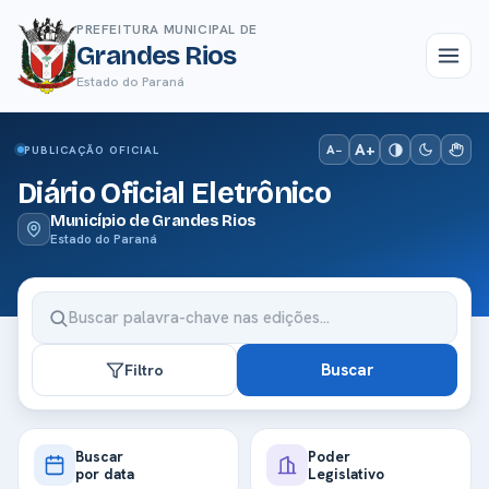
PREFEITURA MUNICIPAL DE
Grandes Rios
Estado do Paraná
A+
A−
PUBLICAÇÃO OFICIAL
Diário Oficial Eletrônico
Município de Grandes Rios
Estado do Paraná
Buscar
Filtro
Buscar
Poder
por data
Legislativo