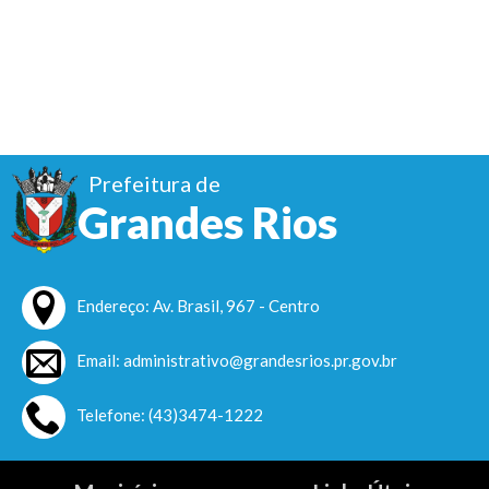
Prefeitura de
Grandes Rios
Endereço: Av. Brasil, 967 - Centro
Email: administrativo@grandesrios.pr.gov.br
Telefone: (43)3474-1222