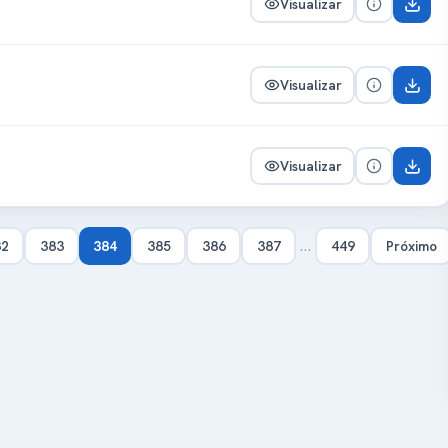
Visualizar
Visualizar
Visualizar
…
82
383
384
385
386
387
449
Próximo