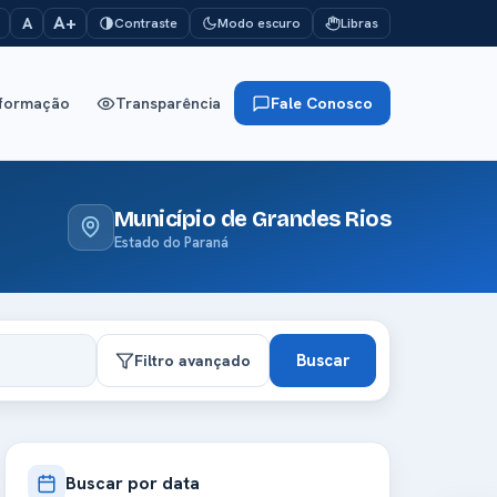
A+
A
Contraste
Modo escuro
Libras
nformação
Transparência
Fale Conosco
Município de Grandes Rios
Estado do Paraná
Buscar
Filtro avançado
Buscar por data