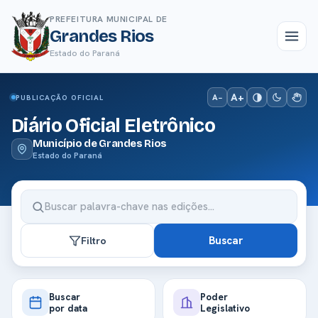
PREFEITURA MUNICIPAL DE
Grandes Rios
Estado do Paraná
A+
A−
PUBLICAÇÃO OFICIAL
Diário Oficial Eletrônico
Município de Grandes Rios
Estado do Paraná
Buscar
Filtro
Buscar
Poder
por data
Legislativo