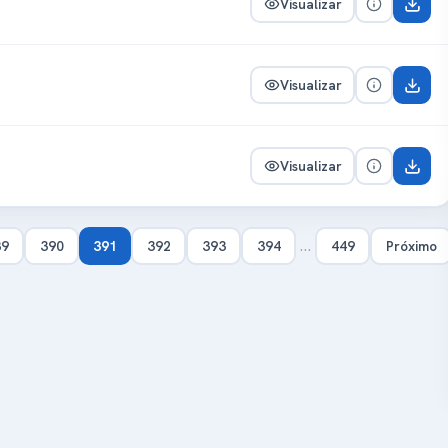
Visualizar
Visualizar
Visualizar
…
89
390
391
392
393
394
449
Próximo