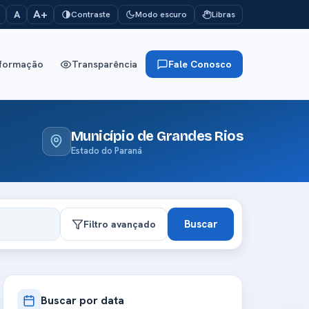
A+
A
Contraste
Modo escuro
Libras
nformação
Transparência
Fale Conosco
Município de Grandes Rios
Estado do Paraná
Buscar
Filtro avançado
Buscar por data