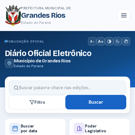
PREFEITURA MUNICIPAL DE
Grandes Rios
Estado do Paraná
A+
A−
PUBLICAÇÃO OFICIAL
Diário Oficial Eletrônico
Município de Grandes Rios
Estado do Paraná
Buscar
Filtro
Buscar
Poder
por data
Legislativo