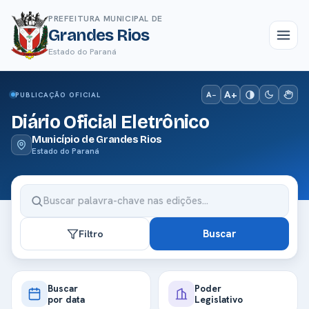
PREFEITURA MUNICIPAL DE
Grandes Rios
Estado do Paraná
A+
A−
PUBLICAÇÃO OFICIAL
Diário Oficial Eletrônico
Município de Grandes Rios
Estado do Paraná
Buscar
Filtro
Buscar
Poder
por data
Legislativo