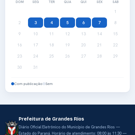
DOM
SEG
TER
QUA
QUI
SEX
SÁB
1
2
3
4
5
6
7
8
9
10
11
12
13
14
15
16
17
18
19
20
21
22
23
24
25
26
27
28
29
30
31
Com publicação
Sem
Prefeitura de Grandes Rios
Diário Oficial Eletrônico do Município de Grandes Rios —
Estado do Paraná. Horário de atendimento: 08:00 às 11:30 —