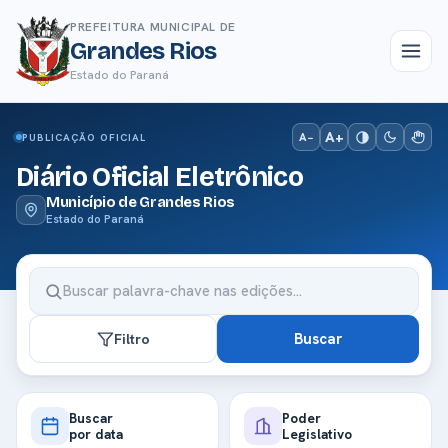
PREFEITURA MUNICIPAL DE
Grandes Rios
Estado do Paraná
A+
A−
PUBLICAÇÃO OFICIAL
Diário Oficial Eletrônico
Município de Grandes Rios
Estado do Paraná
Buscar
Filtro
Buscar
Poder
por data
Legislativo