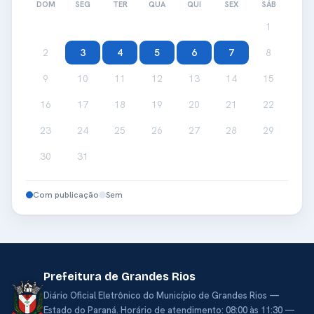
DOM
SEG
TER
QUA
QUI
SEX
SÁB
1
2
3
4
5
6
7
8
9
10
11
12
13
14
15
16
17
18
19
20
21
22
23
24
25
26
27
28
29
30
31
Com publicação
Sem
Prefeitura de Grandes Rios
Diário Oficial Eletrônico do Município de Grandes Rios —
Estado do Paraná. Horário de atendimento: 08:00 às 11:30 —