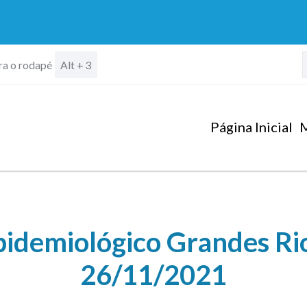
ara o rodapé
Alt + 3
Página Inicial
M
idemiológico Grandes Rios
26/11/2021