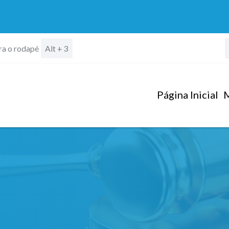
ara o rodapé
Alt + 3
Página Inicial
M