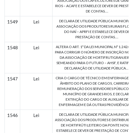
ASSOCIAÇÃO DOS CAFEICULTORES DE GRAND
RIOS – ACAFE E ESTABELECE DEVER DE PRESTA
DE CONTAS....
DECLARA DE UTILIDADE PÚBLICA MUNICIPAL
1549
Lei
ASSOCIAÇÃO DOS PRODUTORES RURAIS FLOR
DO IVAÍ – APRFI E ESTABELECE DEVER DE
PRESTAÇÃO DE CONTAS....
ALTERA O ART. 1º DA LEI MUNICIPAL Nº 1.242/20
1548
Lei
PARA CORRIGIR O NÚMERO DE INSCRIÇÃO NO 
DA ASSOCIAÇÃO DE HORTIFRUTIGRANJEIRO
SEMEANDO PARA O FUTURO – AHSF, E RATIFIC
DECLARAÇÃO DE UTILIDADE PÚBLICA....
CRIA O CARGO DE TÉCNICO EM ENFERMAGEM
1547
Lei
ÂMBITO DO PLANO DE CARGOS, CARREIRAS 
REMUNERAÇÃO DOS SERVIDORES PÚBLICOS 
MUNICÍPIO DE GRANDES RIOS, E DECLARA
EXTINÇÃO DO CARGO DE AUXILIAR DE
ENFERMAGEM E DÁ OUTRAS PROVIDÊNCIAS..
DECLARA DE UTILIDADE PÚBLICA MUNICIPAL
1546
Lei
ASSOCIAÇÃO DOS PRODUTORES E DISTRIBUIDO
DE HORTIFRÚTI LEITEIRO DA PONTE NOVA E
ESTABELECE DEVER DE PRESTAÇÃO DE CONTAS.