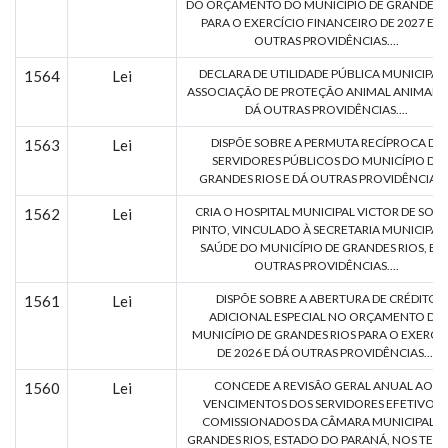
DO ORÇAMENTO DO MUNICÍPIO DE GRANDES R
PARA O EXERCÍCIO FINANCEIRO DE 2027 E D
OUTRAS PROVIDÊNCIAS....
DECLARA DE UTILIDADE PÚBLICA MUNICIPAL
1564
Lei
ASSOCIAÇÃO DE PROTEÇÃO ANIMAL ANIMARIO
DÁ OUTRAS PROVIDÊNCIAS....
DISPÕE SOBRE A PERMUTA RECÍPROCA DE
1563
Lei
SERVIDORES PÚBLICOS DO MUNICÍPIO DE
GRANDES RIOS E DÁ OUTRAS PROVIDÊNCIAS..
CRIA O HOSPITAL MUNICIPAL VICTOR DE SOU
1562
Lei
PINTO, VINCULADO À SECRETARIA MUNICIPAL
SAÚDE DO MUNICÍPIO DE GRANDES RIOS, E D
OUTRAS PROVIDÊNCIAS....
DISPÕE SOBRE A ABERTURA DE CRÉDITO
1561
Lei
ADICIONAL ESPECIAL NO ORÇAMENTO DO
MUNICÍPIO DE GRANDES RIOS PARA O EXERCÍ
DE 2026 E DÁ OUTRAS PROVIDÊNCIAS....
CONCEDE A REVISÃO GERAL ANUAL AOS
1560
Lei
VENCIMENTOS DOS SERVIDORES EFETIVOS 
COMISSIONADOS DA CÂMARA MUNICIPAL D
GRANDES RIOS, ESTADO DO PARANÁ, NOS TER