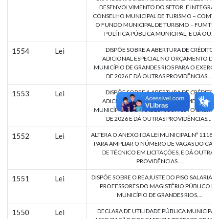
DESENVOLVIMENTO DO SETOR, E INTEGRA 
CONSELHO MUNICIPAL DE TURISMO – COMTU
O FUNDO MUNICIPAL DE TURISMO – FUMTUR
POLÍTICA PÚBLICA MUNICIPAL, E DÁ OU...
DISPÕE SOBRE A ABERTURA DE CRÉDITO
1554
Lei
ADICIONAL ESPECIAL NO ORÇAMENTO DO
MUNICÍPIO DE GRANDES RIOS PARA O EXERCÍ
DE 2026 E DÁ OUTRAS PROVIDÊNCIAS....
DISPÕE SOBRE A ABERTURA DE CRÉDITO
1553
Lei
ADICIONAL ESPECIAL NO ORÇAMENTO DO
MUNICÍPIO DE GRANDES RIOS PARA O EXERCÍ
DE 2026 E DÁ OUTRAS PROVIDÊNCIAS....
ALTERA O ANEXO I DA LEI MUNICIPAL Nº 1118/
1552
Lei
PARA AMPLIAR O NÚMERO DE VAGAS DO CAR
DE TÉCNICO EM LICITAÇÕES, E DÁ OUTRAS
PROVIDÊNCIAS....
DISPÕE SOBRE O REAJUSTE DO PISO SALARIAL 
1551
Lei
PROFESSORES DO MAGISTÉRIO PÚBLICO D
MUNICÍPIO DE GRANDES RIOS....
DECLARA DE UTILIDADE PÚBLICA MUNICIPAL
1550
Lei