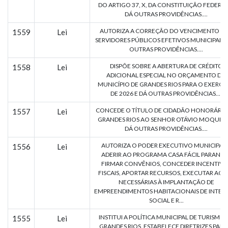
DO ARTIGO 37, X, DA CONSTITUIÇÃO FEDERAL
DÁ OUTRAS PROVIDÊNCIAS....
AUTORIZA A CORREÇÃO DO VENCIMENTO D
1559
Lei
SERVIDORES PÚBLICOS EFETIVOS MUNICIPAIS E
OUTRAS PROVIDÊNCIAS....
DISPÕE SOBRE A ABERTURA DE CRÉDITO
1558
Lei
ADICIONAL ESPECIAL NO ORÇAMENTO DO
MUNICÍPIO DE GRANDES RIOS PARA O EXERCÍ
DE 2026 E DÁ OUTRAS PROVIDÊNCIAS....
CONCEDE O TÍTULO DE CIDADÃO HONORÁRIO
1557
Lei
GRANDES RIOS AO SENHOR OTÁVIO MOQUIUTI
DÁ OUTRAS PROVIDÊNCIAS....
AUTORIZA O PODER EXECUTIVO MUNICIPAL 
1556
Lei
ADERIR AO PROGRAMA CASA FÁCIL PARANÁ, 
FIRMAR CONVÊNIOS, CONCEDER INCENTIVO
FISCAIS, APORTAR RECURSOS, EXECUTAR AÇÕ
NECESSÁRIAS À IMPLANTAÇÃO DE
EMPREENDIMENTOS HABITACIONAIS DE INTER
SOCIAL E R...
INSTITUI A POLÍTICA MUNICIPAL DE TURISMO 
1555
Lei
GRANDES RIOS, ESTABELECE DIRETRIZES PARA