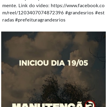
mente. Link do vídeo: https://www.facebook.co
m/reel/1203407074872396 #grandesrios #est
radas #prefeituragrandesrios