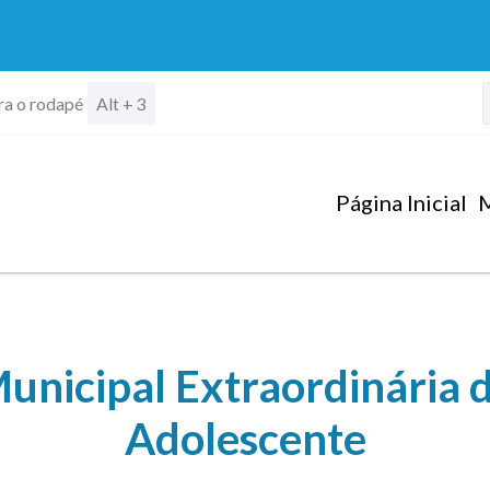
ara o rodapé
Alt + 3
Página Inicial
M
unicipal Extraordinária d
Adolescente