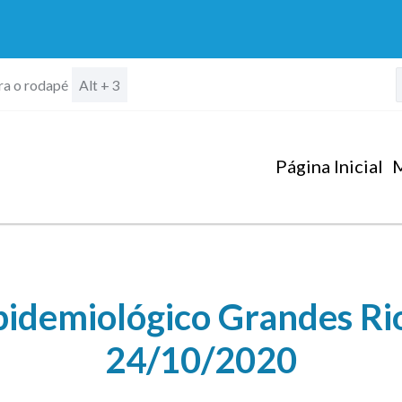
ara o rodapé
Alt + 3
Página Inicial
M
idemiológico Grandes Rios
24/10/2020