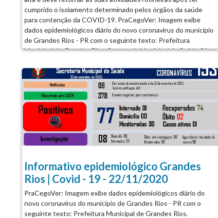
cumprido o isolamento determinado pelos órgãos da saúde
para contenção da COVID-19. PraCegoVer: Imagem exibe
dados epidemiológicos diário do novo coronavírus do município
de Grandes Rios - PR com o seguinte texto: Prefeitura
Municipal de Grandes Rios. Secretaria Municipal de Saúde 24
de novembro de 2020. Informativo Coronavírus 155. -
Notificados 14; Com coleta de amostra desde o dia 24 de
novembro de 2020; Total de notificação 476. - Descartado pelo
LACEN 385 (Exames negativos para coronavírus). - Positivos 77
(Internados 00; Domicilio 00; Monitorados 00; Recuperados 75;
Óbitos 02; Casos ativos 00). - Investigados 14 (Domicilio 14;
Internados 00; Óbito em Investigação 00; Monitorados 14;
Aguardando resultado de exame 14). Dados do município
podem divergir do Boletim Covid – 19 da Sesa devido à
atualização do sistema. Em caso de sintomas procure o Centro
de Triagem Coronavírus na UBS ou Ligue para o Plantão (43)
Informativo epidemiológico Grandes
3474-1381...
Rios | Covid - 19 - 22/11/2020
PraCegoVer: Imagem exibe dados epidemiológicos diário do
novo coronavírus do município de Grandes Rios - PR com o
seguinte texto: Prefeitura Municipal de Grandes Rios.