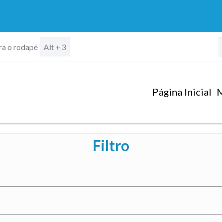
ara o rodapé
Alt + 3
Página Inicial
M
Filtro