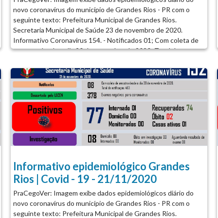
novo coronavírus do município de Grandes Rios - PR com o
seguinte texto: Prefeitura Municipal de Grandes Rios.
Secretaria Municipal de Saúde 23 de novembro de 2020.
Informativo Coronavírus 154. - Notificados 01; Com coleta de
amostra desde o dia 20 de novembro de 2020; Total de
notificação 463. - Descartado pelo LACEN 385 (Exames
negativos para coronavírus). - Positivos 77 (Internados 00;
Domicilio 00; Monitorados 00; Recuperados 74; Óbitos 02;
Casos ativos 01). - Investigados 01 (Domicilio 01; Internados
00; Óbito em Investigação 00; Monitorados 01; Aguardando
resultado de exame 01). Dados do município podem divergir do
Boletim Covid – 19 da Sesa devido à atualização do sistema. Em
caso de sintomas procure o Centro de Triagem Coronavírus na
UBS ou Ligue para o Plantão (43) 3474-1381...
Informativo epidemiológico Grandes
Rios | Covid - 19 - 21/11/2020
PraCegoVer: Imagem exibe dados epidemiológicos diário do
novo coronavírus do município de Grandes Rios - PR com o
seguinte texto: Prefeitura Municipal de Grandes Rios.