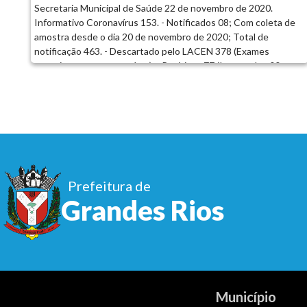
Secretaria Municipal de Saúde 22 de novembro de 2020.
Informativo Coronavírus 153. - Notificados 08; Com coleta de
amostra desde o dia 20 de novembro de 2020; Total de
notificação 463. - Descartado pelo LACEN 378 (Exames
negativos para coronavírus). - Positivos 77 (Internados 00;
Domicilio 00; Monitorados 00; Recuperados 74; Óbitos 02;
Casos ativos 01). - Investigados 08 (Domicilio 08; Internados
00; Óbito em Investigação 00; Monitorados 08; Aguardando
resultado de exame 08). Dados do município podem divergir do
Boletim Covid – 19 da Sesa devido à atualização do sistema. Em
caso de sintomas procure o Centro de Triagem Coronavírus na
UBS ou Ligue para o Plantão (43) 3474-1381...
Prefeitura de
Grandes Rios
Município