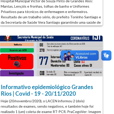
Hospital Municipal Victor de Souza Pinto de Grandes Rios:
Mantas, Lençóis e fronhas, tolhas de banho e Uniformes
Privativos para técnicos de enfermagem e enfermeiros.
Resultado de um trabalho sério, do prefeito Toninho Santiago e
da Secretaria de Saúde Vera Santiago garantindo uma saúde de
qualidade, bem estar aos funcionários e a toda população.
Trabalhamos com amor e respeito, pensando sempre no melhor
para nosso município honrando nosso trabalho até o fim!...
Informativo epidemiológico Grandes
Rios | Covid - 19 - 20/11/2020
Hoje (20/novembro/2020), o LACEN informou 2 (dois)
resultados de exames, sendo negativos, e também hoje foi
realizado 1 (um) coleta de exame RT-PCR. PraCegoVer: Imagem