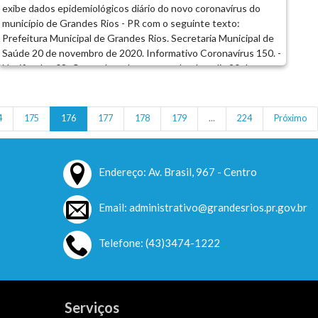
exibe dados epidemiológicos diário do novo coronavírus do
município de Grandes Rios - PR com o seguinte texto:
Prefeitura Municipal de Grandes Rios. Secretaria Municipal de
Saúde 20 de novembro de 2020. Informativo Coronavírus 150. -
Notificados 08; Com coleta de amostra desde o dia 20 de
novembro de 2020; Total de notificação 463. - Descartado pelo
LACEN 378 (Exames negativos para coronavírus). - Positivos 77
(Internados 00; Domicilio 00; Monitorados 00; Recuperados 74;
4
175
176
177
178
179
...
224
Próximo
Óbitos 02; Casos ativos 01). - Investigados 08 (Domicilio 08;
Internados 00; Óbito em Investigação 00; Monitorados 08;
Aguardando resultado de exame 08). Dados do município
Endereço: Av. Brasil, 967 - Centro
podem divergir do Boletim Covid – 19 da Sesa devido à
atualização do sistema. Em caso de sintomas procure o Centro
de Triagem Coronavírus na UBS ou Ligue para o Plantão (43)
Email: administrativo@grandesrios.pr.gov.br
3474-1381...
Telefone: (43)3474-1222
Serviços