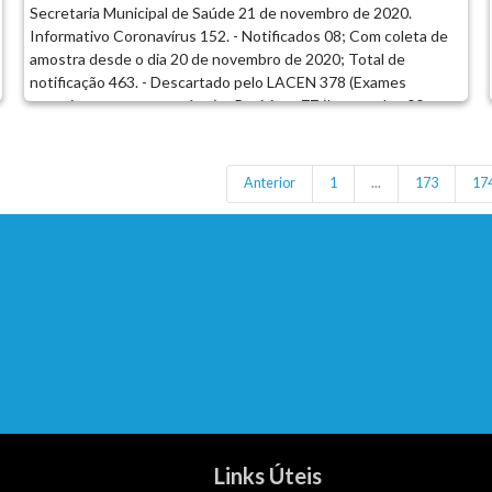
Secretaria Municipal de Saúde 21 de novembro de 2020.
Informativo Coronavírus 152. - Notificados 08; Com coleta de
amostra desde o dia 20 de novembro de 2020; Total de
notificação 463. - Descartado pelo LACEN 378 (Exames
negativos para coronavírus). - Positivos 77 (Internados 00;
Domicilio 00; Monitorados 00; Recuperados 74; Óbitos 02;
Casos ativos 01). - Investigados 08 (Domicilio 08; Internados
00; Óbito em Investigação 00; Monitorados 08; Aguardando
Anterior
1
...
173
17
resultado de exame 08). Dados do município podem divergir do
Boletim Covid – 19 da Sesa devido à atualização do sistema. Em
caso de sintomas procure o Centro de Triagem Coronavírus na
UBS ou Ligue para o Plantão (43) 3474-1381...
Links Úteis