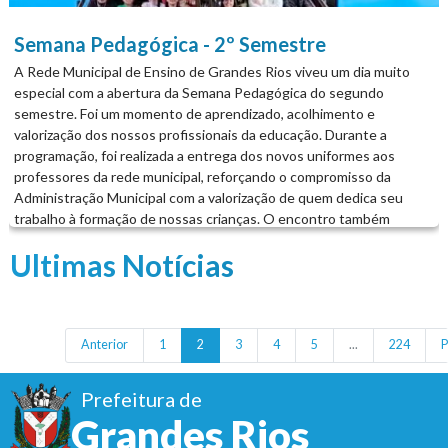
o empenho e a participação de todos os servidores, reafirmando o
compromisso de seguir investindo na formação continuada e na
Semana Pedagógica - 2º Semestre
valorização daqueles que fazem a diferença todos os dias em
A Rede Municipal de Ensino de Grandes Rios viveu um dia muito
nossas escolas....
especial com a abertura da Semana Pedagógica do segundo
semestre. Foi um momento de aprendizado, acolhimento e
valorização dos nossos profissionais da educação. Durante a
programação, foi realizada a entrega dos novos uniformes aos
professores da rede municipal, reforçando o compromisso da
Administração Municipal com a valorização de quem dedica seu
trabalho à formação de nossas crianças. O encontro também
contou com uma inspiradora palestra sobre Inteligência Emocional
Ultimas Notícias
com a psicanalista Liane Hardet, proporcionando reflexões
importantes para o desenvolvimento pessoal e profissional de toda
a equipe. A Administração Municipal agradece à Faculdade UNINA
pela parceria com o nosso município. Parcerias como essa
fortalecem a educação, ampliam conhecimentos e contribuem para
Anterior
1
2
3
4
5
...
224
P
uma formação cada vez mais qualificada dos nossos profissionais. A
Prefeitura de Grandes Rios, por meio da Secretaria Municipal de
Prefeitura de
Educação, segue investindo na valorização dos servidores e na
Grandes Rios
construção de uma educação cada vez mais humana, acolhedora e