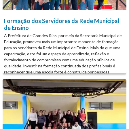
Formação dos Servidores da Rede Municipal
de Ensino
A Prefeitura de Grandes Rios, por meio da Secretaria Municipal de
Educação, promoveu mais um importante momento de formação
para os servidores da Rede Municipal de Ensino. Mais do que uma
capacitação, este foi um espaço de aprendizado, reflexão e
fortalecimento do compromisso com uma educação pública de
qualidade. Investir na formação continuada dos profissionais é
reconhecer que uma escola forte é construída por pessoas
preparadas, motivadas e comprometidas com o desenvolvimento
dos nossos estudantes. Cada servidor desempenha um papel
essencial no ambiente escolar. Todos contribuem diariamente para
que nossas escolas sejam espaços de acolhimento, aprendizagem,
cuidado e desenvolvimento. Valorizar quem faz a educação
acontecer é investir no futuro das nossas crianças e adolescentes.
A dedicação de cada profissional fortalece a missão de oferecer um
ensino cada vez mais humano, eficiente e transformador para toda a
comunidade escolar. A Secretaria Municipal de Educação agradece