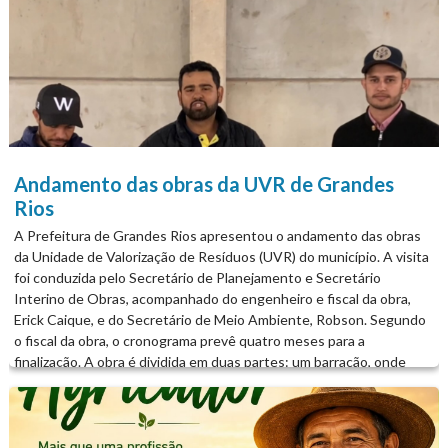
Andamento das obras da UVR de Grandes
Rios
A Prefeitura de Grandes Rios apresentou o andamento das obras
da Unidade de Valorização de Resíduos (UVR) do município. A visita
foi conduzida pelo Secretário de Planejamento e Secretário
Interino de Obras, acompanhado do engenheiro e fiscal da obra,
Erick Caique, e do Secretário de Meio Ambiente, Robson. Segundo
o fiscal da obra, o cronograma prevê quatro meses para a
finalização. A obra é dividida em duas partes: um barracão, onde
será feita a separação dos resíduos, e um centro administrativo,
com escritórios, refeitório e banheiros, para melhor atender a
associação dos catadores de material reciclável de Grandes Rios.
Trata-se de uma obra importante para o município, que representa