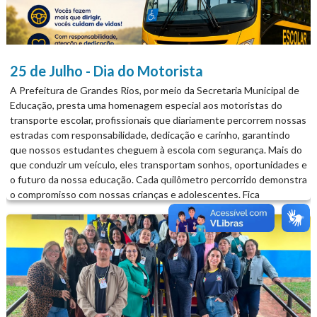
25 de Julho - Dia do Motorista
A Prefeitura de Grandes Rios, por meio da Secretaria Municipal de
Educação, presta uma homenagem especial aos motoristas do
transporte escolar, profissionais que diariamente percorrem nossas
estradas com responsabilidade, dedicação e carinho, garantindo
que nossos estudantes cheguem à escola com segurança. Mais do
que conduzir um veículo, eles transportam sonhos, oportunidades e
o futuro da nossa educação. Cada quilômetro percorrido demonstra
o compromisso com nossas crianças e adolescentes. Fica
registrado o reconhecimento e a gratidão pelo trabalho essencial
que realizam todos os dias. Que nunca lhes faltem prudência, saúde
e proteção em cada viagem. Parabéns a todos os motoristas do
transporte escolar de Grandes Rios!...