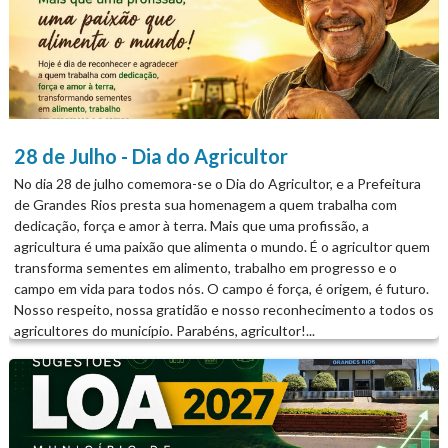
geração de renda e mais dignidade para as pessoas que trabalham
com material reciclável. O agradecimento foi estendido à Prefeitura
Municipal, ao prefeito Professor William e às secretarias que
participaram da obra, especialmente Planejamento e Obras e
Urbanismo....
28 de Julho - Dia do Agricultor
No dia 28 de julho comemora-se o Dia do Agricultor, e a Prefeitura
de Grandes Rios presta sua homenagem a quem trabalha com
dedicação, força e amor à terra. Mais que uma profissão, a
agricultura é uma paixão que alimenta o mundo. É o agricultor quem
transforma sementes em alimento, trabalho em progresso e o
campo em vida para todos nós. O campo é força, é origem, é futuro.
Nosso respeito, nossa gratidão e nosso reconhecimento a todos os
agricultores do município. Parabéns, agricultor!...