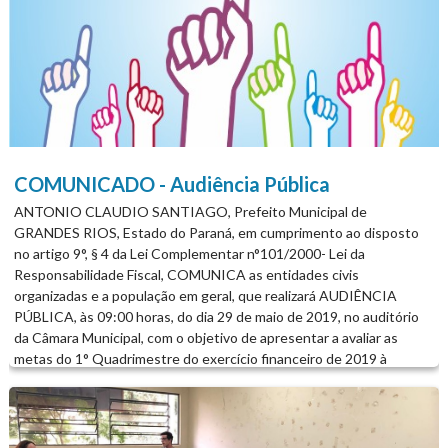
COMUNICADO - Audiência Pública
ANTONIO CLAUDIO SANTIAGO, Prefeito Municipal de
GRANDES RIOS, Estado do Paraná, em cumprimento ao disposto
no artigo 9°, § 4 da Lei Complementar n°101/2000- Lei da
Responsabilidade Fiscal, COMUNICA as entidades civis
organizadas e a população em geral, que realizará AUDIÊNCIA
PÚBLICA, às 09:00 horas, do dia 29 de maio de 2019, no auditório
da Câmara Municipal, com o objetivo de apresentar a avaliar as
metas do 1° Quadrimestre do exercício financeiro de 2019 à
Comissão de Orçamento e Finanças do Poder Legislativo Municipal
e a Audiência Pública das receitas e despesas do FMDCA do
mesmo período. Por este ato, ficam as entidades civis organizadas e
a população em geral de GRANDES RIOS convidadas a participar da