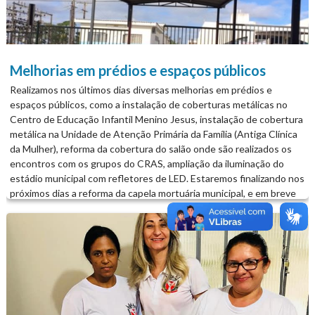
novos, e na cozinha foram instaladas, mesa com cadeiras, fogão, pia
e armário. No espaço reservado ao velório, receberam novas
cadeiras longarinas para maior conforto e comodidade dos
visitantes....
Melhorias em prédios e espaços públicos
Realizamos nos últimos dias diversas melhorias em prédios e
espaços públicos, como a instalação de coberturas metálicas no
Centro de Educação Infantil Menino Jesus, instalação de cobertura
metálica na Unidade de Atenção Primária da Família (Antiga Clínica
da Mulher), reforma da cobertura do salão onde são realizados os
encontros com os grupos do CRAS, ampliação da iluminação do
estádio municipal com refletores de LED. Estaremos finalizando nos
próximos dias a reforma da capela mortuária municipal, e em breve
também iniciaremos a construção de uma área coberta com
banheiros e almoxarifado nos cemitérios de Grandes Rios e de
Ribeirão Bonito. Tudo isso realizado com recursos próprios do
município. avançaGrandesRios...