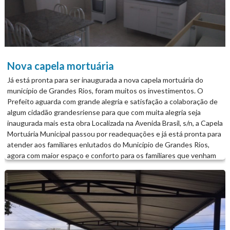
Nova capela mortuária
Já está pronta para ser inaugurada a nova capela mortuária do
município de Grandes Rios, foram muitos os investimentos. O
Prefeito aguarda com grande alegria e satisfação a colaboração de
algum cidadão grandesriense para que com muita alegria seja
inaugurada mais esta obra Localizada na Avenida Brasil, s/n, a Capela
Mortuária Municipal passou por readequações e já está pronta para
atender aos familiares enlutados do Município de Grandes Rios,
agora com maior espaço e conforto para os familiares que venham
necessitar velar os seus entes queridos. A obra de readequação foi
feita por meio de recursos próprios do município na ordem de quase
R$ 10.000,00. A Capela Mortuária recebeu novas janelas, pintura,
piso, banco em alvenaria e cobertura em toldo na entrada para
proteger as pessoas do calor, frio ou chuva, no seu espaço interno
foi instalado um dormitório contendo camas e colchões totalmente