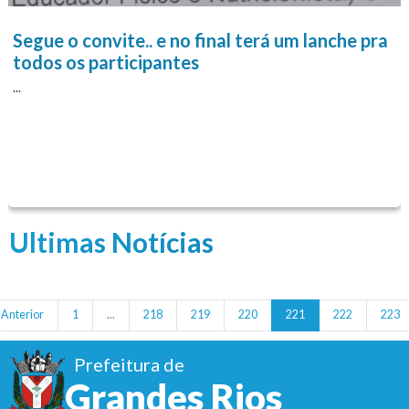
Segue o convite.. e no final terá um lanche pra
todos os participantes
...
Ultimas Notícias
Anterior
1
...
218
219
220
221
222
223
Prefeitura de
Grandes Rios