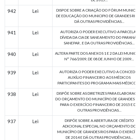
DISPOE SOBRE A CRIAÇÃO DO FÓRUM MUNICIP
942
Lei
DE EDUCAÇÃO DO MUNICIPIO DE GRANDES RIOS
DÁ OUTRAS PROVIDÊNCIAS...
AUTORIZA O PODER EXECUTIVO A PARCELAR
941
Lei
DÍVIDA DA CIA DE SANEAMENTO DO PARANÁ -
SANEPAR , E DA OUTRAS PROVIDÊNCIAS...
ALTERA PARTE DOS ANEXOS 1 E 2 DA LEI MUNICIP
940
Lei
N° 766/2009, DE 08 DE JUNHO DE 2009...
AUTORIZA O PODER EXECUTIVO A CONCEDER
939
Lei
AUXÍLIO FINANCEIRO AOS MÉDICOS
PARTICIPANTES DO PROGRAMA MAIS MÉDICOS..
DISPÕE SOBRE AS DIRETRIZES PARA ELABORAÇÃ
938
Lei
DO ORÇAMENTO DO MUNICÍPIO DE GRANDES RI
PARA O EXERCÍCIO FINANCEIRO DE 2015 E DÁ
OUTRAS PROVIDÊNCIAS...
DISPÕE SOBRE A ABERTURA DE CRÉDITO
937
Lei
ADICIONAL ESPECIAL NO ORÇAMENTO DO
MUNICÍPIO DE GRANDES RIOS PARA O EXERCÍCI
DE 2014 E DÁ OUTRAS PROVIDÊNCIAS...