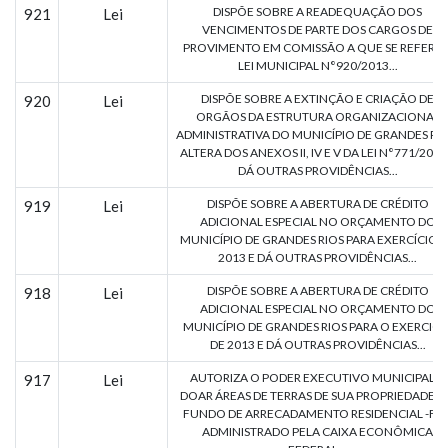
DISPÕE SOBRE A READEQUAÇÃO DOS
921
Lei
VENCIMENTOS DE PARTE DOS CARGOS DE
PROVIMENTO EM COMISSÃO A QUE SE REFERE 
LEI MUNICIPAL N°920/2013...
DISPÕE SOBRE A EXTINÇÃO E CRIAÇÃO DE
920
Lei
ORGÃOS DA ESTRUTURA ORGANIZACIONAL
ADMINISTRATIVA DO MUNICÍPIO DE GRANDES RIO
ALTERA DOS ANEXOS II, IV E V DA LEI N°771/2009
DÁ OUTRAS PROVIDÊNCIAS...
DISPÕE SOBRE A ABERTURA DE CRÉDITO
919
Lei
ADICIONAL ESPECIAL NO ORÇAMENTO DO
MUNICÍPIO DE GRANDES RIOS PARA EXERCÍCIO 
2013 E DÁ OUTRAS PROVIDÊNCIAS...
DISPÕE SOBRE A ABERTURA DE CRÉDITO
918
Lei
ADICIONAL ESPECIAL NO ORÇAMENTO DO
MUNICÍPIO DE GRANDES RIOS PARA O EXERCICI
DE 2013 E DÁ OUTRAS PROVIDÊNCIAS...
AUTORIZA O PODER EXECUTIVO MUNICIPAL A
917
Lei
DOAR ÁREAS DE TERRAS DE SUA PROPRIEDADE 
FUNDO DE ARRECADAMENTO RESIDENCIAL -FAR
ADMINISTRADO PELA CAIXA ECONÔMICA