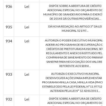
DISPÕE SOBRE A ABERTURA DE CRÉDITO
936
Lei
ADICIONAL ESPECIAL NO ORÇAMENTO DO
MUNICÍPIO DE GRANDES RIOS PARA O EXERCÍCI
DE 2014 E DÁ OUTRAS PROVIDÊNCIAS...
DÁ NOVA REDAÇÃO AO ARTIGO 5° DA LEI
935
Lei
MUNICIPAL 521/97...
AUTORIZA O PODER EXECUTIVO MUNICIPAL A
934
Lei
ADERIR AO PROGRAMA DE RECUPERAÇÃO DE
CRÉDITOS DE PREFEITURAS MUNICIPAIS, SEU
REGULAMENTO E ANEXOS INSTITUIDO PELA
COMPANHIA DE SANEAMENTO DO PARANÁ -
SANEPAR PARA NEGOCIAÇÃO DOS VALORES
REFERENTE AOS SERVI...
AUTORIZA O EXECUTIVO MUNICIPAL
933
Lei
DESENVOLVER AÇÕES PARA IMPLEMENTAR O
PROGRAMA MINLLA CASA, MINLLA VIDA (PMCMV
ESTABELECIDO PELA LEI FEDERAL N°11.9771200
ALTERADA PELA LEI N° 12.4241/2011...
DISPÕE SOBRE A ABERTURA DE CRÉDITO
932
Lei
ADICIONAL ESPECIAL NO ORÇAMENTO DO