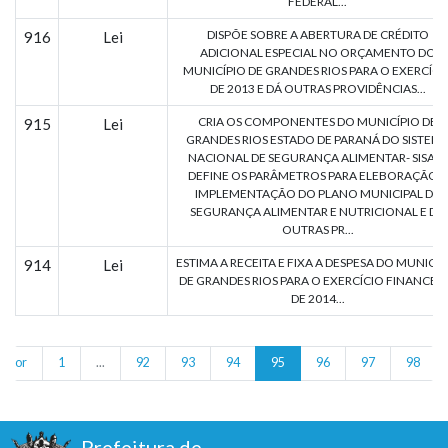
FEDERAL...
DISPÕE SOBRE A ABERTURA DE CRÉDITO
916
Lei
ADICIONAL ESPECIAL NO ORÇAMENTO DO
MUNICÍPIO DE GRANDES RIOS PARA O EXERCÍCI
DE 2013 E DÁ OUTRAS PROVIDÊNCIAS...
CRIA OS COMPONENTES DO MUNICÍPIO DE
915
Lei
GRANDES RIOS ESTADO DE PARANÁ DO SISTEM
NACIONAL DE SEGURANÇA ALIMENTAR- SISAN,
DEFINE OS PARÂMETROS PARA ELEBORAÇÃO E
IMPLEMENTAÇÃO DO PLANO MUNICIPAL DE
SEGURANÇA ALIMENTAR E NUTRICIONAL E DÁ
OUTRAS PR...
ESTIMA A RECEITA E FIXA A DESPESA DO MUNICÍP
914
Lei
DE GRANDES RIOS PARA O EXERCÍCIO FINANCEI
DE 2014...
erior
1
...
92
93
94
95
96
97
98
Prefeitura de