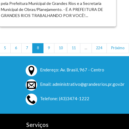
pela Prefeitura Municipal de Grandes Rios e a Secretaria
Municipal de Obras/Planejamento. - É A PREFEITURA DE
GRANDES RIOS TRABALHANDO POR VOCÊ!...
5
6
7
8
9
10
11
...
224
Próximo
Endereço: Av. Brasil, 967 - Centro
Email: administrativo@grandesrios.pr.gov.br
Telefone: (43)3474-1222
Serviços