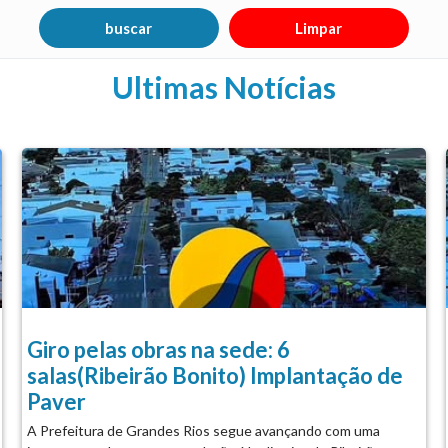
Ultimas Notícias
Giro pelas obras na sede: 6
salas(Ribeirão Bonito) Implantação de
Paver
A Prefeitura de Grandes Rios segue avançando com uma