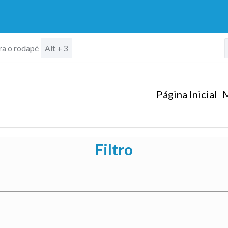
ara o rodapé
Alt + 3
Página Inicial
M
Filtro