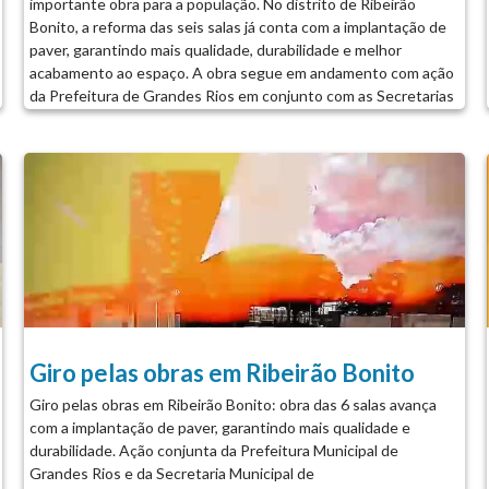
importante obra para a população. No distrito de Ribeirão
Bonito, a reforma das seis salas já conta com a implantação de
paver, garantindo mais qualidade, durabilidade e melhor
acabamento ao espaço. A obra segue em andamento com ação
da Prefeitura de Grandes Rios em conjunto com as Secretarias
de Obras e Educação, reforçando o compromisso com a
melhoria da infraestrutura e o fortalecimento da educação. É A
PREFEITURA DE GRANDES RIOS TRABALHANDO POR
VOCÊ!...
Giro pelas obras em Ribeirão Bonito
Giro pelas obras em Ribeirão Bonito: obra das 6 salas avança
com a implantação de paver, garantindo mais qualidade e
durabilidade. Ação conjunta da Prefeitura Municipal de
Grandes Rios e da Secretaria Municipal de