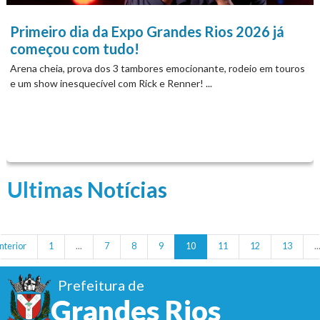
Primeiro dia da Expo Grandes Rios 2026 já
começou com tudo!
Arena cheia, prova dos 3 tambores emocionante, rodeio em touros
e um show inesquecível com Rick e Renner! ...
Ultimas Notícias
nterior
1
...
7
8
9
10
11
12
13
..
Prefeitura de
Grandes Rios