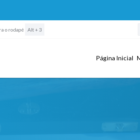
ara o rodapé
Alt + 3
Página Inicial
M