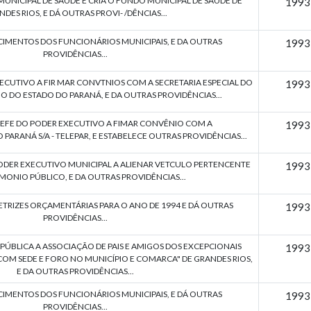
MUNICIPAL DE SAÚDE E CRIA O FUNDO MUNICIPAL DE SAÚDE DE
1993
DES RIOS, E DÁ OUTRAS PROVI- /DÊNCIAS...
CIMENTOS DOS FUNCIONÁRIOS MUNICIPAIS, E DA OUTRAS
1993
PROVIDÊNCIAS...
ECUTIVO A FIR MAR CONVTNIOS COM A SECRETARIA ESPECIAL DO
1993
O DO ESTADO DO PARANÁ, E DA OUTRAS PROVIDÊNCIAS...
EFE DO PODER EXECUTIVO A FIMAR CONVÊNIO COM A
1993
ARANÁ S/A - TELEPAR, E ESTABELECE OUTRAS PROVIDÊNCIAS...
ODER EXECUTIVO MUNICIPAL A ALIENAR VETCULO PERTENCENTE
1993
MONIO PÚBLICO, E DA OUTRAS PROVIDÊNCIAS...
RETRIZES ORÇAMENTÁRIAS PARA O ANO DE 1994 E DÁ OUTRAS
1993
PROVIDÊNCIAS...
 PÚBLICA A ASSOCIAÇÃO DE PAIS E AMIGOS DOS EXCEPCIONAIS
1993
 COM SEDE E FORO NO MUNICÍPIO E COMARCA" DE GRANDES RIOS,
E DA OUTRAS PROVIDÊNCIAS...
CIMENTOS DOS FUNCIONÁRIOS MUNICIPAIS, E DÁ OUTRAS
1993
PROVIDÊNCIAS...