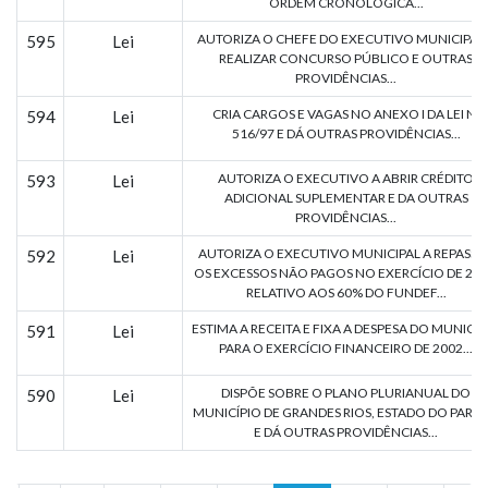
ORDEM CRONOLÓGICA...
AUTORIZA O CHEFE DO EXECUTIVO MUNICIPAL 
595
Lei
REALIZAR CONCURSO PÚBLICO E OUTRAS
PROVIDÊNCIAS...
CRIA CARGOS E VAGAS NO ANEXO I DA LEI N.
594
Lei
516/97 E DÁ OUTRAS PROVIDÊNCIAS...
AUTORIZA O EXECUTIVO A ABRIR CRÉDITO
593
Lei
ADICIONAL SUPLEMENTAR E DA OUTRAS
PROVIDÊNCIAS...
AUTORIZA O EXECUTIVO MUNICIPAL A REPASSA
592
Lei
OS EXCESSOS NÃO PAGOS NO EXERCÍCIO DE 200
RELATIVO AOS 60% DO FUNDEF...
ESTIMA A RECEITA E FIXA A DESPESA DO MUNICÍP
591
Lei
PARA O EXERCÍCIO FINANCEIRO DE 2002...
DISPÕE SOBRE O PLANO PLURIANUAL DO
590
Lei
MUNICÍPIO DE GRANDES RIOS, ESTADO DO PARA
E DÁ OUTRAS PROVIDÊNCIAS...