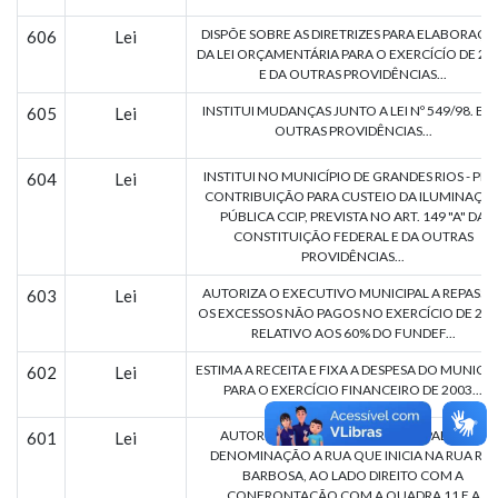
DISPÕE SOBRE AS DIRETRIZES PARA ELABORAÇÃ
606
Lei
DA LEI ORÇAMENTÁRIA PARA O EXERCÍCÍO DE 20
E DA OUTRAS PROVIDÊNCIAS...
INSTITUI MUDANÇAS JUNTO A LEI Nº 549/98. E D
605
Lei
OUTRAS PROVIDÊNCIAS...
INSTITUI NO MUNICÍPIO DE GRANDES RIOS - PR. 
604
Lei
CONTRIBUIÇÃO PARA CUSTEIO DA ILUMINAÇÃ
PÚBLICA CCIP, PREVISTA NO ART. 149 "A" DA
CONSTITUIÇÃO FEDERAL E DA OUTRAS
PROVIDÊNCIAS...
AUTORIZA O EXECUTIVO MUNICIPAL A REPASSA
603
Lei
OS EXCESSOS NÃO PAGOS NO EXERCÍCIO DE 200
RELATIVO AOS 60% DO FUNDEF...
ESTIMA A RECEITA E FIXA A DESPESA DO MUNICÍP
602
Lei
PARA O EXERCÍCIO FINANCEIRO DE 2003...
AUTORIZA O EXECUTIVO MUNICIPAL A DAR
601
Lei
DENOMINAÇÃO A RUA QUE INICIA NA RUA RUI
BARBOSA, AO LADO DIREITO COM A
CONFRONTAÇÃO COM A QUADRA 11 E A