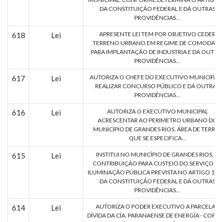
DA CONSTITUIÇÃO FEDERAL E DÁ OUTRAS
PROVIDÊNCIAS...
APRESENTE LEI TEM POR OBJETIVO CEDER
618
Lei
TERRENO URBANO EM REGIME DE COMODAT
PARA IMPLANTAÇÃO DE INDUSTRIA E DA OUTRA
PROVIDÊNCIAS...
AUTORIZA O CHEFE DO EXECUTIVO MUNICIPAL 
617
Lei
REALIZAR CONCURSO PÚBLICO E DÁ OUTRAS
PROVIDÊNCIAS...
AUTORIZA O EXECUTIVO MUNICIPAL
616
Lei
ACRESCENTAR AO PERIMETRO URBANO DO
MUNICIPIO DE GRANDES RIOS, ÁREA DE TERRAS
QUE SE ESPECIFICA...
INSTITUI NO MUNICÍPIO DE GRANDES RIOS, A
615
Lei
CONTRIBUIÇÃO PARA CUSTEIO DO SERVIÇO DE
ILUMINAÇÃO PÚBLICA PREVISTA NO ARTIGO 149
DA CONSTITUIÇÃO FEDERAL E DÁ OUTRAS
PROVIDÊNCIAS...
AUTORIZA O PODER EXECUTIVO A PARCELAR
614
Lei
DÍVIDA DA CÍA. PARANAENSE DE ENERGÍA - COPEL,