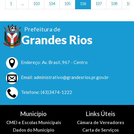
r
1
...
103
104
105
106
107
108
109
Prefeitura de
Grandes Rios
Endereço: Av. Brasil, 967 - Centro
Email: administrativo@grandesrios.pr.gov.br
Telefone: (43)3474-1222
Município
Links Úteis
CMEI e Escolas Municipais
Câmara de Vereadores
Dados do Município
Carta de Serviços