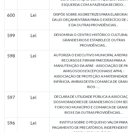
ESQUERDA COM A FAZENDA RECREIO...
DISPÕE SOBRE AS DIRETRIZES PARA ELABORAÇÃ
600
Lei
DA LEI ORÇAMENTÁRIA PARA O EXERCÍCIO DE 20
E DA OUTRAS PROVIDÊNCIAS...
DENOMINA O CENTRO HISTÓRICO CULTURAL D
599
Lei
GRANDES RIOS E ESTABELECE OUTRAS
PROVIDÊNCIAS...
AUTORIZA O EXECUTIVO MUNICIPAL A REPASSA
598
Lei
RECURSOS E FIRMAR PARCERIAS PARA A
MANUTENÇÃO DA APAE - ASSOCIAÇÃO DE PAIS 
AMIGOS DOS EXCEPCIONAIS E APML -
ASSOCIAÇÃO DE PROTEÇÃO A MATERNIDADE E 
INFÂNCIA, AMBAS DESTA COMARCA DE GRANDE
RIOS - ...
DECLARA DE UTILIDADE PÚBLICA A ASSOCIAÇÃ
597
Lei
DOS MORADORES DE GRANDES RIOS COM SEDE 
FORO NO MUNICÍPIO E COMARCA DE GRANDE
RIOS E DA OUTRAS PROVIDÊNCIAS...
INSTITUI SOBRE O PEQUENO VALOR PARA
596
Lei
PAGAMENTO DE PRECATÓRIOS, INDEPENDENTE 