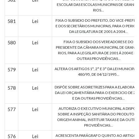
ESCOLAR DAS ESCOLAS MUNICIPAIS DE GRANDE
RIOS...
FIXA O SUBSIDIO DO PREFEITO, DO VICE-PREFEI
581
Lei
E DOS SECRETÁRIOS MUNICIPAIS, PARA O PERIO
DA LEGISLATURA DE 2001 A 2004...
FIXA O SUBSIDIO DOS VEREADORES E DO
580
Lei
PRESIDENTE DA CÂMARA MUNICIPAL DE GRAND
RIOS, PARA A LEGISLATURA DE 2001 Á 2004 E DÁ
OUTRAS PROVIDÊNCIAS...
ALTERA OS ARTIGOS 1°, 2° E 3° DA LEI MUNICIPAL 
579
Lei
480/95, DE 04/12/1995...
DISPÕE SOBRE AS DIRETRIZES PARA A ELABORAÇ
578
Lei
DA LEI ORÇAMENTÁRIA PARA O EXERCICIO DE 20
E DA OUTRAS PROVIDÊNCIAS...
AUTORIZA O EXECUTIVO MUNICIPAL A DISPOR
577
Lei
SOBRE A INSPEÇÃO SANITÁRIA DO PRODUTO D
ORIGEM ANIMAL, INSTITUIR TAXAS E DA OUTRA
PROVIDÊNCIAS...
ACRESCENTA PARÁGRAFO QUINTO AO ARTIGO 
576
Lei