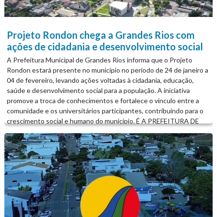
em iniciar o ano com planejamento, união e responsabilidade,
valorizando os profissionais da educação e buscando
continuamente melhores resultados para toda a comunidade
escolar. É A PREFEITURA DE GRANDES RIOS TRABALHANDO
Projeto Rondon chega a Grandes Rios com
POR VOCÊ!...
ações de cidadania e desenvolvimento social
A Prefeitura Municipal de Grandes Rios informa que o Projeto
Rondon estará presente no município no período de 24 de janeiro a
04 de fevereiro, levando ações voltadas à cidadania, educação,
saúde e desenvolvimento social para a população. A iniciativa
promove a troca de conhecimentos e fortalece o vínculo entre a
comunidade e os universitários participantes, contribuindo para o
crescimento social e humano do município. É A PREFEITURA DE
GRANDES RIOS TRABALHANDO POR VOCÊ!...