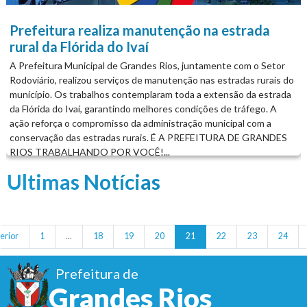
Prefeitura realiza manutenção na estrada
rural da Flórida do Ivaí
A Prefeitura Municipal de Grandes Rios, juntamente com o Setor
Rodoviário, realizou serviços de manutenção nas estradas rurais do
município. Os trabalhos contemplaram toda a extensão da estrada
da Flórida do Ivaí, garantindo melhores condições de tráfego. A
ação reforça o compromisso da administração municipal com a
conservação das estradas rurais. É A PREFEITURA DE GRANDES
RIOS TRABALHANDO POR VOCÊ!...
Ultimas Notícias
erior
1
...
18
19
20
21
22
23
24
Prefeitura de
Grandes Rios