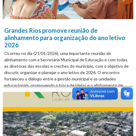
Grandes Rios promove reunião de
alinhamento para organização do ano letivo
2026
Ocorreu no dia (21/01/2026), uma importante reunião de
alinhamento com a Secretária Municipal de Educação e com todas
as diretoras das escolas e creches do município, com o objetivo de
discutir, organizar e planejar o ano letivo de 2026. O encontro
fortaleceu o diálogo entre a gestão municipal e as unidades
educacionais, promovendo a troca de ideias e o alinhamento de
estratégias pedagógicas e administrativas. Durante a reunião,
foram abordados temas como o planejamento escolar, a organização
do calendário letivo, os desafios do início do ano e estratégias para
o aprimoramento das atividades educacionais ao longo de 2026,
sempre com foco em garantir um ensino de qualidade para os
alunos da rede municipal. A ação reforça o empenho da Secretaria
Municipal de Educação e da Prefeitura Municipal de Grandes Rios,