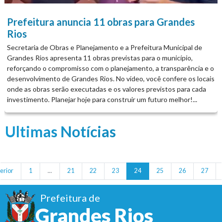
Prefeitura anuncia 11 obras para Grandes
Rios
Secretaria de Obras e Planejamento e a Prefeitura Municipal de
Grandes Rios apresenta 11 obras previstas para o município,
reforçando o compromisso com o planejamento, a transparência e o
desenvolvimento de Grandes Rios. No vídeo, você confere os locais
onde as obras serão executadas e os valores previstos para cada
investimento. Planejar hoje para construir um futuro melhor!...
Ultimas Notícias
erior
1
...
21
22
23
24
25
26
27
Prefeitura de
Grandes Rios