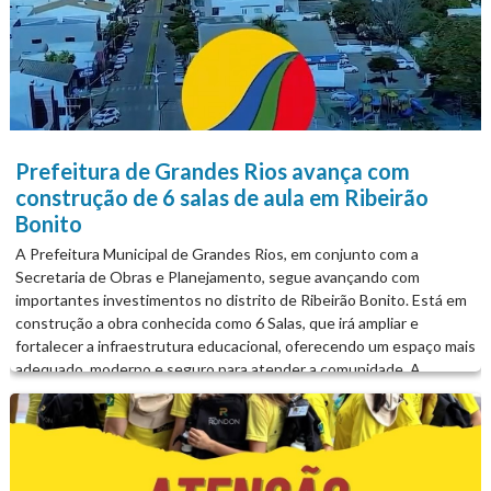
Prefeitura de Grandes Rios avança com
construção de 6 salas de aula em Ribeirão
Bonito
A Prefeitura Municipal de Grandes Rios, em conjunto com a
Secretaria de Obras e Planejamento, segue avançando com
importantes investimentos no distrito de Ribeirão Bonito. Está em
construção a obra conhecida como 6 Salas, que irá ampliar e
fortalecer a infraestrutura educacional, oferecendo um espaço mais
adequado, moderno e seguro para atender a comunidade. A
iniciativa reforça o compromisso da administração municipal com a
educação e com o desenvolvimento do município, garantindo mais
qualidade e melhores condições para alunos e profissionais. É A
PREFEITURA DE GRANDES RIOS TRABALHANDO POR VOCÊ!
#prefeituradegrandesrios #grandesrios #obras #educacao