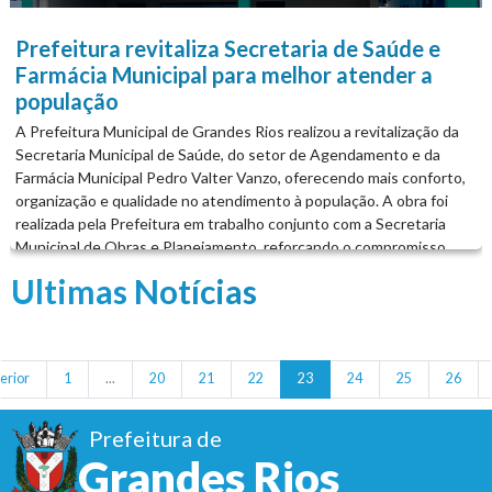
Prefeitura revitaliza Secretaria de Saúde e
Farmácia Municipal para melhor atender a
população
A Prefeitura Municipal de Grandes Rios realizou a revitalização da
Secretaria Municipal de Saúde, do setor de Agendamento e da
Farmácia Municipal Pedro Valter Vanzo, oferecendo mais conforto,
organização e qualidade no atendimento à população. A obra foi
realizada pela Prefeitura em trabalho conjunto com a Secretaria
Municipal de Obras e Planejamento, reforçando o compromisso
com a saúde e o bem-estar dos munícipes. É A PREFEITURA DE
Ultimas Notícias
GRANDES RIOS TRABALHANDO POR VOCÊ! ...
erior
1
...
20
21
22
23
24
25
26
Prefeitura de
Grandes Rios