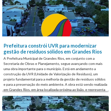
Prefeitura constrói UVR para modernizar
gestão de resíduos sólidos em Grandes Rios
A Prefeitura Municipal de Grandes Rios, em conjunto com a
Secretaria de Obras e Planejamento, segue avançando com mais
uma obra importante para o município. Está em andamento a
construção da UVR (Unidade de Valorização de Resíduos), um
projeto fundamental para a melhoria da gestão de resíduos sólidos
e para a preservação do meio ambiente. A obra está sendo realizada
em Grandes Rios, em área localizada próxima ao lixão, e representa
um passo significativo rumo a práticas mais sustentáveis,
organização do manejo de resíduos e mais qualidade de vida para a
população. É A PREFEITURA DE GRANDES RIOS TRABALHANDO
POR VOCÊ!...