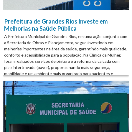
Prefeitura de Grandes Rios Investe em
Melhorias na Saúde Pública
A Prefeitura Municipal de Grandes Rios, em uma ação conjunta com
a Secretaria de Obras e Planejamento, segue investindo em
melhorias importantes na área da saúde, garantindo mais qualidade,
conforto e acessibilidade para a população. Na Clínica da Mulher,
foram realizados serviços de pintura e a reforma da calçada com
piso intertravado (paver), proporcionando mais segurança,
mobilidade e um ambiente mais organizado para pacientes e
profissionais. As Unidades Básicas de Saúde (UBS) dos distritos de
Flórida do Ivaí e Ribeirão Bonito também receberam melhorias, com
nova pintura, instalação de placas de identificação e adequações
estruturais, valorizando os espaços públicos e facilitando o acesso
da comunidade aos serviços de saúde. É A PREFEITURA DE
GRANDES RIOS TRABALHANDO POR VOCÊ!...