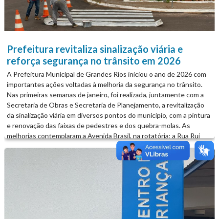
Prefeitura revitaliza sinalização viária e
reforça segurança no trânsito em 2026
A Prefeitura Municipal de Grandes Rios iniciou o ano de 2026 com
importantes ações voltadas à melhoria da segurança no trânsito.
Nas primeiras semanas de janeiro, foi realizada, juntamente com a
Secretaria de Obras e Secretaria de Planejamento, a revitalização
da sinalização viária em diversos pontos do município, com a pintura
e renovação das faixas de pedestres e dos quebra-molas. As
melhorias contemplaram a Avenida Brasil, na rotatória; a Rua Rui
Barbosa, ao lado da Praça Municipal; e a Avenida das Flôres, em
frente à APAE, seguindo também no sentido do trevo. As
intervenções garantem mais visibilidade e organização ao tráfego,
contribuindo para a redução de riscos e a segurança de pedestres e
motoristas. A ação também foi estendida ao distrito de Ribeirão
Bonito, com revitalizações realizadas na Rua da Praça dos Andradas
e em outros pontos do distrito. É A PREFEITURA DE GRANDES
RIOS TRABALHANDO POR VOCÊ!...