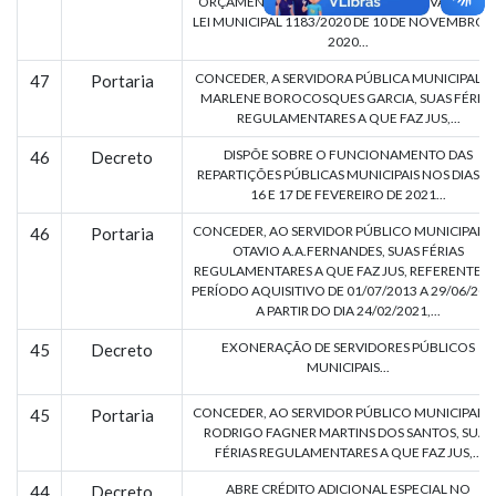
ORÇAMENTO PROGRAMA 2021 APROVADO PEL
LEI MUNICIPAL 1183/2020 DE 10 DE NOVEMBRO 
2020...
CONCEDER, A SERVIDORA PÚBLICA MUNICIPAL SR
47
Portaria
MARLENE BOROCOSQUES GARCIA, SUAS FÉRIAS
REGULAMENTARES A QUE FAZ JUS,...
DISPÕE SOBRE O FUNCIONAMENTO DAS
46
Decreto
REPARTIÇÕES PÚBLICAS MUNICIPAIS NOS DIAS 15
16 E 17 DE FEVEREIRO DE 2021...
CONCEDER, AO SERVIDOR PÚBLICO MUNICIPAL S
46
Portaria
OTAVIO A.A.FERNANDES, SUAS FÉRIAS
REGULAMENTARES A QUE FAZ JUS, REFERENTE A
PERÍODO AQUISITIVO DE 01/07/2013 A 29/06/201
A PARTIR DO DIA 24/02/2021,...
EXONERAÇÃO DE SERVIDORES PÚBLICOS
45
Decreto
MUNICIPAIS...
CONCEDER, AO SERVIDOR PÚBLICO MUNICIPAL S
45
Portaria
RODRIGO FAGNER MARTINS DOS SANTOS, SUAS
FÉRIAS REGULAMENTARES A QUE FAZ JUS,...
ABRE CRÉDITO ADICIONAL ESPECIAL NO
44
Decreto