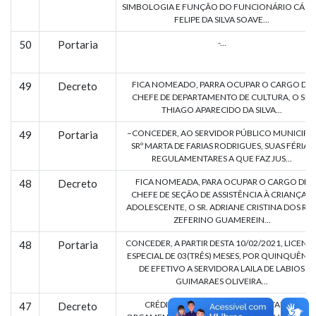
SIMBOLOGIA E FUNÇÃO DO FUNCIONÁRIO CÁSS
FELIPE DA SILVA SOAVE...
-...
50
Portaria
FICA NOMEADO, PARRA OCUPAR O CARGO DE
49
Decreto
CHEFE DE DEPARTAMENTO DE CULTURA, O SR.
THIAGO APARECIDO DA SILVA...
–CONCEDER, AO SERVIDOR PÚBLICO MUNICIPA
49
Portaria
SRº MARTA DE FARIAS RODRIGUES, SUAS FÉRIAS
REGULAMENTARES A QUE FAZ JUS...
FICA NOMEADA, PARA OCUPAR O CARGO DE
48
Decreto
CHEFE DE SEÇÃO DE ASSISTÊNCIA À CRIANÇA E
ADOLESCENTE, O SR. ADRIANE CRISTINA DOS REI
ZEFERINO GUAMEREIN...
CONCEDER, A PARTIR DESTA 10/02/2021, LICENÇ
48
Portaria
ESPECIAL DE 03(TRÊS) MESES, POR QUINQUÊNI
DE EFETIVO A SERVIDORA LAILA DE LABIOS
GUIMARAES OLIVEIRA...
CRÉDITO ADICIONAL SUPLEMENTAR NO
47
Decreto