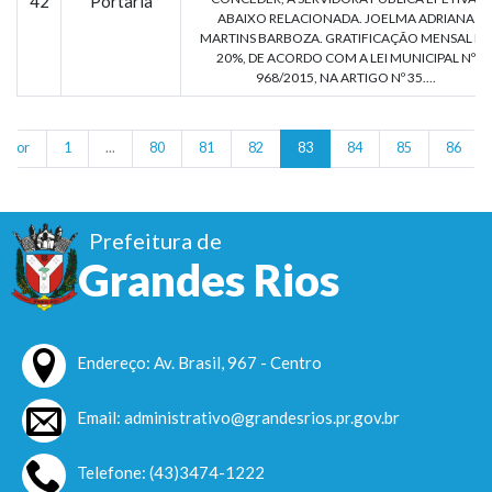
42
Portaria
ABAIXO RELACIONADA. JOELMA ADRIANA
MARTINS BARBOZA. GRATIFICAÇÃO MENSAL DE
20%, DE ACORDO COM A LEI MUNICIPAL Nº
968/2015, NA ARTIGO Nº 35....
erior
1
...
80
81
82
83
84
85
86
Prefeitura de
Grandes Rios
Endereço: Av. Brasil, 967 - Centro
Email: administrativo@grandesrios.pr.gov.br
Telefone: (43)3474-1222