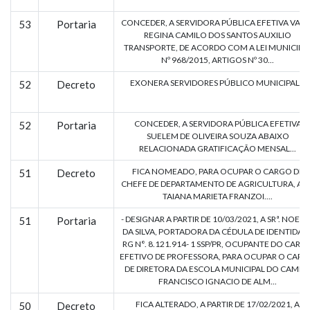
CONCEDER, A SERVIDORA PÚBLICA EFETIVA VANI
53
Portaria
REGINA CAMILO DOS SANTOS AUXILIO
TRANSPORTE, DE ACORDO COM A LEI MUNICIPA
Nº 968/2015, ARTIGOS Nº 30...
EXONERA SERVIDORES PÚBLICO MUNICIPAL...
52
Decreto
CONCEDER, A SERVIDORA PÚBLICA EFETIVA
52
Portaria
SUELEM DE OLIVEIRA SOUZA ABAIXO
RELACIONADA GRATIFICAÇÃO MENSAL...
FICA NOMEADO, PARA OCUPAR O CARGO DE
51
Decreto
CHEFE DE DEPARTAMENTO DE AGRICULTURA, A SR
TAIANA MARIETA FRANZOI....
- DESIGNAR A PARTIR DE 10/03/2021, A SRª. NOEM
51
Portaria
DA SILVA, PORTADORA DA CÉDULA DE IDENTIDAD
RG N°. 8.121.914- 1 SSP/PR, OCUPANTE DO CARG
EFETIVO DE PROFESSORA, PARA OCUPAR O CAR
DE DIRETORA DA ESCOLA MUNICIPAL DO CAMP
FRANCISCO IGNACIO DE ALM...
FICA ALTERADO, A PARTIR DE 17/02/2021, A
50
Decreto