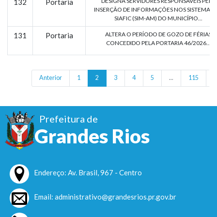
DESIGNA SERVIDORES RESPONSÁVEIS PELA
132
Portaria
INSERÇÃO DE INFORMAÇÕES NOS SISTEMAS 
SIAFIC (SIM-AM) DO MUNICÍPIO...
ALTERA O PERÍODO DE GOZO DE FÉRIAS
131
Portaria
CONCEDIDO PELA PORTARIA 46/2026...
Anterior
1
2
3
4
5
...
115
P
Prefeitura de
Grandes Rios
Endereço: Av. Brasil, 967 - Centro
Email: administrativo@grandesrios.pr.gov.br