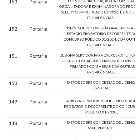
DISPÕE SOBRE CRIAÇÃO DA COMISSÃO
153
Portaria
ORGANIZADORA E EXAMINADORA DO PROCE
SELETIVO SIMPLIFICADO 02/2026, E DÁ OUTR
PROVIDÊNCIAS....
DISPÕE SOBRE COMISSÃO AVALIADORA DO
152
Portaria
ESTÁGIO PROBATÓRIO DECORRENTE DO
CONCURSO PÚBLICO 01/2024, E DÁ OUTRA
PROVIDÊNCIAS....
DESIGNA SERVIDOR PARA EXERCER A FUNÇÃO
151
Portaria
GESTOR E FISCAL DOS TERMOS DE CONVÊNI
FIRMADOS COM A SEAB E DÁ OUTRAS
PROVIDÊNCIAS....
DISPÕE SOBRE CONCESSÃO DE LICENÇA
150
Portaria
ESPECIAL...
APROVA SERVIDOR PÚBLICO NO ESTÁGIO
149
Portaria
PROBATÓRIO DECORRENTE DO CONCURSO
PÚBLICO 01/2020...
DISPÕE SOBRE CONCESSÃO DE LICENÇA
148
Portaria
MATERNIDADE...